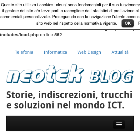
Questo sito utilizza i cookies: alcuni sono fondamentali per il suo funzionam
Warning
:
il gestore del sito e/o terze parti a raccogliere dati statistici di profilazione al 
opendir(/var/www/vhosts/neotekonline.it/subdomains/blog/httpdocs/wp
commerciali personalizzate. Proseguendo con la navigazione l'utente acconse
content/mu-plugins): failed to open dir: Permission denied in
sito web nel rispetto della normativa vigente.
OK
P
/var/www/vhosts/neotekonline.it/subdomains/blog/httpdocs/wp-
includes/load.php
on line
562
Telefonia
Informatica
Web Design
Attualità
Storie, indiscrezioni, trucchi
e soluzioni nel mondo ICT.
Skip to primary content
Skip to secondary content
Main menu
Info azienda