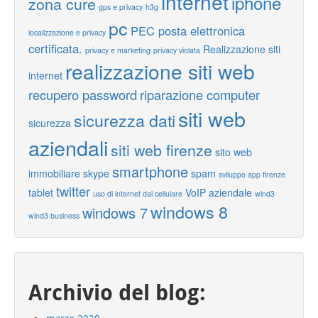
internet
iphone
zona cure
gps e privacy
h3g
pc
PEC posta elettronica
localizzazione e privacy
certificata.
Realizzazione siti
privacy e marketing
privacy violata
realizzazione siti web
internet
recupero password
riparazione computer
siti web
sicurezza dati
sicurezza
aziendali
siti web firenze
sito web
smartphone
immobiliare
skype
spam
sviluppo app firenze
twitter
tablet
VoIP aziendale
uso di internet dal cellulare
wind3
windows 8
windows 7
wind3 business
Archivio del blog: