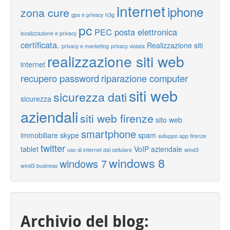
internet
iphone
zona cure
gps e privacy
h3g
pc
PEC posta elettronica
localizzazione e privacy
certificata.
Realizzazione siti
privacy e marketing
privacy violata
realizzazione siti web
internet
recupero password
riparazione computer
siti web
sicurezza dati
sicurezza
aziendali
siti web firenze
sito web
smartphone
immobiliare
skype
spam
sviluppo app firenze
twitter
tablet
VoIP aziendale
uso di internet dal cellulare
wind3
windows 8
windows 7
wind3 business
Archivio del blog: