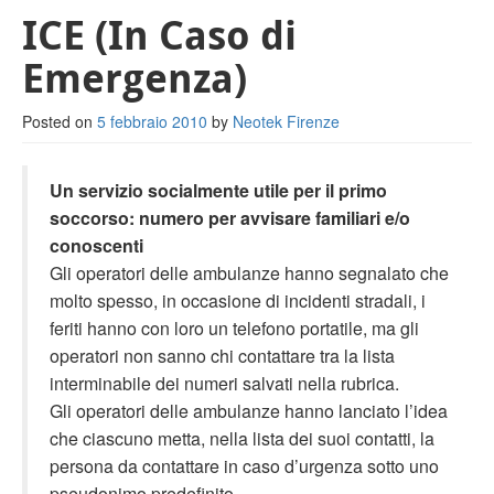
ICE (In Caso di
Lavora con noi
Emergenza)
Link utili
Privacy
Posted on
5 febbraio 2010
by
Neotek Firenze
Un servizio socialmente utile per il primo
soccorso: numero per avvisare familiari e/o
conoscenti
Gli operatori delle ambulanze hanno segnalato che
molto spesso, in occasione di incidenti stradali, i
feriti hanno con loro un telefono portatile, ma gli
operatori non sanno chi contattare tra la lista
interminabile dei numeri salvati nella rubrica.
Gli operatori delle ambulanze hanno lanciato l’idea
che ciascuno metta, nella lista dei suoi contatti, la
persona da contattare in caso d’urgenza sotto uno
pseudonimo predefinito.