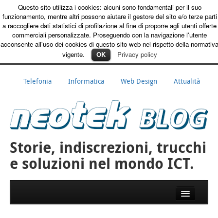
Questo sito utilizza i cookies: alcuni sono fondamentali per il suo
Warning
:
funzionamento, mentre altri possono aiutare il gestore del sito e/o terze parti
opendir(/var/www/vhosts/neotekonline.it/subdomains/blog/httpdocs/wp
a raccogliere dati statistici di profilazione al fine di proporre agli utenti offerte
content/mu-plugins): failed to open dir: Permission denied in
commerciali personalizzate. Proseguendo con la navigazione l'utente
/var/www/vhosts/neotekonline.it/subdomains/blog/httpdocs/wp-
acconsente all'uso dei cookies di questo sito web nel rispetto della normativ
includes/load.php
on line
562
vigente.
OK
Privacy policy
Telefonia
Informatica
Web Design
Attualità
Storie, indiscrezioni, trucchi
e soluzioni nel mondo ICT.
Skip to primary content
Skip to secondary content
Main menu
Info azienda