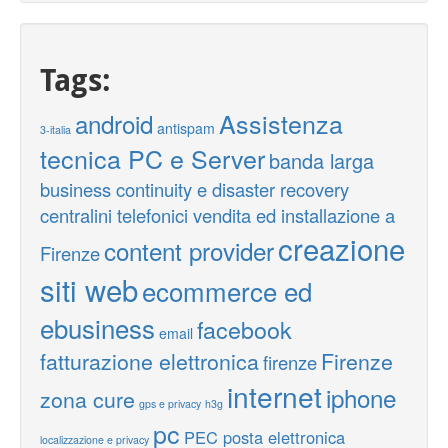
Tags:
Assistenza
android
antispam
3-italia
tecnica PC e Server
banda larga
business continuity e disaster recovery
centralini telefonici vendita ed installazione a
creazione
content provider
Firenze
siti web
ecommerce ed
ebusiness
facebook
email
fatturazione elettronica
Firenze
firenze
internet
iphone
zona cure
gps e privacy
h3g
pc
PEC posta elettronica
localizzazione e privacy