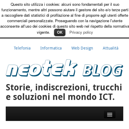
Questo sito utilizza i cookies: alcuni sono fondamentali per il suo
Warning
:
funzionamento, mentre altri possono aiutare il gestore del sito e/o terze parti
opendir(/var/www/vhosts/neotekonline.it/subdomains/blog/httpdocs/wp
a raccogliere dati statistici di profilazione al fine di proporre agli utenti offerte
content/mu-plugins): failed to open dir: Permission denied in
commerciali personalizzate. Proseguendo con la navigazione l'utente
/var/www/vhosts/neotekonline.it/subdomains/blog/httpdocs/wp-
acconsente all'uso dei cookies di questo sito web nel rispetto della normativ
includes/load.php
on line
562
vigente.
OK
Privacy policy
Telefonia
Informatica
Web Design
Attualità
Storie, indiscrezioni, trucchi
e soluzioni nel mondo ICT.
Skip to primary content
Skip to secondary content
Main menu
Info azienda