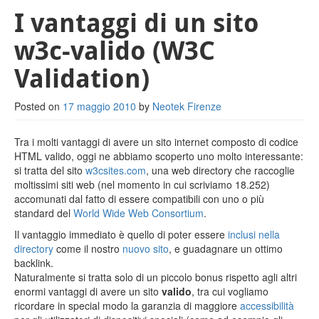
I vantaggi di un sito
Lavora con noi
w3c-valido (W3C
Link utili
Validation)
Privacy
Posted on
17 maggio 2010
by
Neotek Firenze
Tra i molti vantaggi di avere un sito internet composto di codice
HTML valido, oggi ne abbiamo scoperto uno molto interessante:
si tratta del sito
w3csites.com
, una web directory che raccoglie
moltissimi siti web (nel momento in cui scriviamo 18.252)
accomunati dal fatto di essere compatibili con uno o più
standard del
World Wide Web Consortium
.
Il vantaggio immediato è quello di poter essere
inclusi nella
directory
come il nostro
nuovo sito
, e guadagnare un ottimo
backlink.
Naturalmente si tratta solo di un piccolo bonus rispetto agli altri
enormi vantaggi di avere un sito
valido
, tra cui vogliamo
ricordare in special modo la garanzia di maggiore
accessibilità