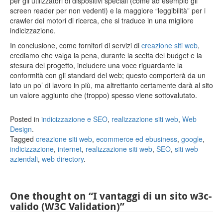
per gli utilizzatori di dispositivi speciali (come ad esempio gli
screen reader per non vedenti) e la maggiore “leggibilità” per i
crawler dei motori di ricerca, che si traduce in una migliore
indicizzazione.
In conclusione, come fornitori di servizi di
creazione siti web
,
crediamo che valga la pena, durante la scelta del budget e la
stesura del progetto, includere una voce riguardante la
conformità con gli standard del web; questo comporterà da un
lato un po’ di lavoro in più, ma altrettanto certamente darà al sito
un valore aggiunto che (troppo) spesso viene sottovalutato.
Posted in
indicizzazione e SEO
,
realizzazione siti web
,
Web
Design
.
Tagged
creazione siti web
,
ecommerce ed ebusiness
,
google
,
indicizzazione
,
internet
,
realizzazione siti web
,
SEO
,
siti web
aziendali
,
web directory
.
One thought on “
I vantaggi di un sito w3c-
valido (W3C Validation)
”